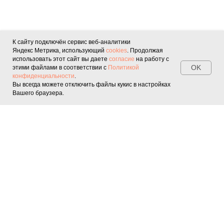
К сайту подключён сервис веб-аналитики
Яндекс Метрика, использующий
cookies
. Продолжая
использовать этот сайт вы даете
согласие
на работу с
OK
этими файлами в соответствии с
Политикой
конфиденциальности
.
Вы всегда можете отключить файлы кукис в настройках
Вашего браузера.
Студия "СамаТакая"
Перманентный
макияж в
Москве
+7 (925) 001-11-
46