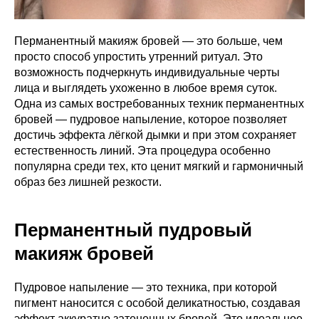
наша услуга и самая популярная среди наших
реально есть, а удовлетворения от формы так и
клиенток. Какой эффект она дает?
не приходит. Причиной может быть - размытая
- Приподнимает внешний угол глаза, избавляя
граница губ или светлая кожа губ. Наши мастера в
Перманентный макияж бровей — это больше, чем
от эффекта “грустных” глаз
студии Сама Такая виртуозно справляются с этой
просто способ упростить утренний ритуал. Это
- Делает визуально ресницы гуще и многие
задачей. В данном случае красиво
наши клиенты после процедуры отказываются
возможность подчеркнуть индивидуальные черты
прорисованная форма и правильно подобранный
от наращивания ресничек
лица и выглядеть ухоженно в любое время суток.
оттенок сделают вас счастливейшей
- При растушевке век мы используем 2-3
обладательницей красивых губ!
Одна из самых востребованных техник перманентных
оттенка (это могут быть как коричневые тона,
бровей — пудровое напыление, которое позволяет
так и серые). Такая работа заменяет макияж
глаз на 4-5 лет! Вы только представьте,
достичь эффекта лёгкой дымки и при этом сохраняет
сколько времени можно будет сэкономить!
естественность линий. Эта процедура особенно
популярна среди тех, кто ценит мягкий и гармоничный
образ без лишней резкости.
Перманентный пудровый
макияж бровей
Пудровое напыление — это техника, при которой
пигмент наносится с особой деликатностью, создавая
эффект аккуратно затененных бровей. Это идеальное